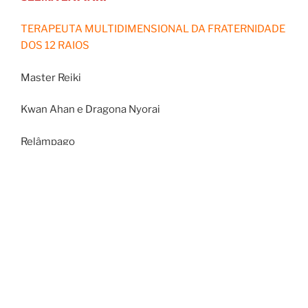
TERAPEUTA MULTIDIMENSIONAL DA FRATERNIDADE
DOS 12 RAIOS
Master Reiki
Kwan Ahan e Dragona Nyorai
Relâmpago
Usui e Tibetano
Multidimensional;
Mesa Sagrada de Metatrom;
Mesas Radiônicas;
Terapeuta Para Limpeza de Abortos e Abortados e